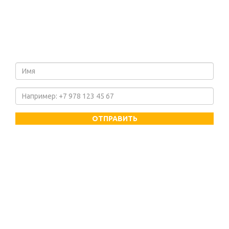
ОСТАВЬТЕ ЗАЯВКУ
и мы свяжемся с Вами в
ближайшее время!
НАШИ КОНТАКТЫ
+7-978-743-75-19
cook@gdwllgroup.com